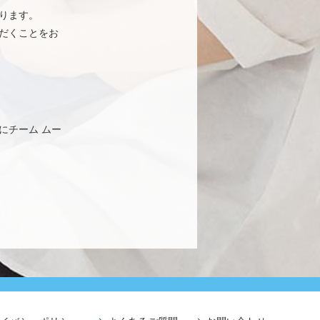
ります。
だくことをお
にチーム ムー