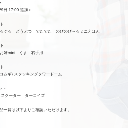
★
9日 17:00 追加＞
ント
るぐる どうぶつ でたでた のびのび～るミニえほん
ント
お箸mini くま 右手用
ント
 (エコムギ) スタッキングタワードーム
イント
ススクーター ターコイズ
品一覧は以下よりご確認いただけます。