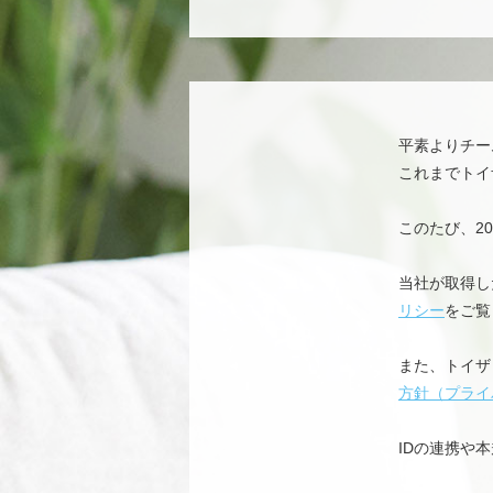
平素よりチー
これまでトイ
このたび、2
当社が取得し
リシー
をご覧
また、トイザ
方針（プライ
IDの連携や