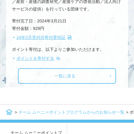
／産前・産後の調査研究／産後ケアの啓発活動／法人向け
サービスの提供）を行っている団体です。
寄付完了日：2024年3月21日
寄付金額：929円
24年2月受付分寄付受領証
ポイント寄付は、以下よりご参加いただけます。
ポイントを寄付する
一覧に戻る
チーム ムーニーポイントプログラムからのお知らせ一覧
ポ
チーム ムーニーポイントプ