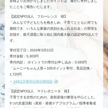
皆様よりお預かりしましたポイントは、確かに寄付しまし
たことをご報告いたします。
【認定NPO法人 フローレンス 様】
「みんなで子どもたちを抱きしめ、子育てとともに何でも
挑戦でき、いろんな家族の笑顔があふれる社会」の実現を
目指す、親子課題に取り組む国内最大級の認定NPO法人で
す。
寄付完了日：2024年3月21日
寄付金額：5,303円
寄付内訳： ポイントでの寄付お申し込み：3,583円
「ムーニーちゃん人形＋100ポイント寄付」景品交換：
1,720円
24年2月受付分寄付受領証
【認定NPO法人 マドレボニータ 様】
子育てする女性のための、産前産後の教室を中心とした、
5つの支援活動（産前・産後ケアプログラム／指導者養成