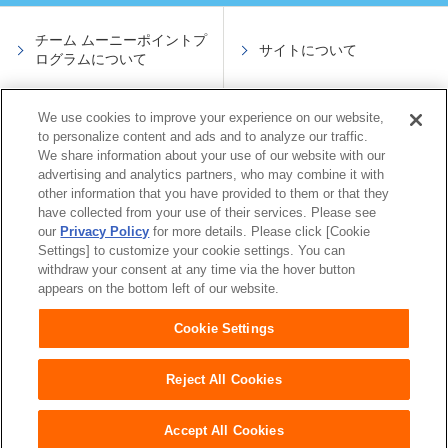
チーム ムーニーポイントプ
サイトについて
ログラムについて
We use cookies to improve your experience on our website,
サイトのご利用について
会員規約
to personalize content and ads and to analyze our traffic.
We share information about your use of our website with our
advertising and analytics partners, who may combine it with
other information that you have provided to them or that they
プライバシーポリシー
よくあるご質問
have collected from your use of their services. Please see
our
Privacy Policy
for more details. Please click [Cookie
Settings] to customize your cookie settings. You can
お問い合わせ
withdraw your consent at any time via the hover button
appears on the bottom left of our website.
Cookie Settings
Reject All Cookies
Accept All Cookies
Copyright © moony.com All rights reserved.