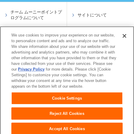
チーム ムーニーポイントプ
サイトについて
ログラムについて
We use cookies to improve your experience on our website,
サイトのご利用について
会員規約
to personalize content and ads and to analyze our traffic.
We share information about your use of our website with our
advertising and analytics partners, who may combine it with
other information that you have provided to them or that they
プライバシーポリシー
よくあるご質問
have collected from your use of their services. Please see
our
Privacy Policy
for more details. Please click [Cookie
Settings] to customize your cookie settings. You can
お問い合わせ
withdraw your consent at any time via the hover button
appears on the bottom left of our website.
Cookie Settings
Reject All Cookies
Accept All Cookies
Copyright © moony.com All rights reserved.